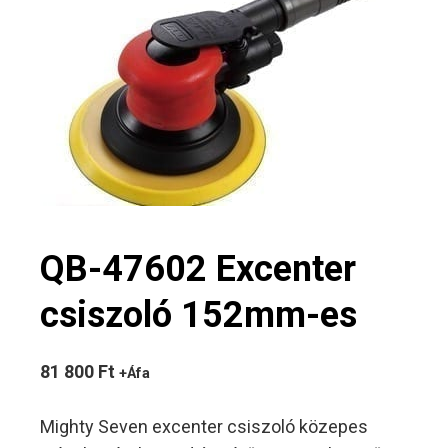
QB-47602 Excenter
csiszoló 152mm-es
81 800
Ft
+Áfa
Mighty Seven excenter csiszoló közepes