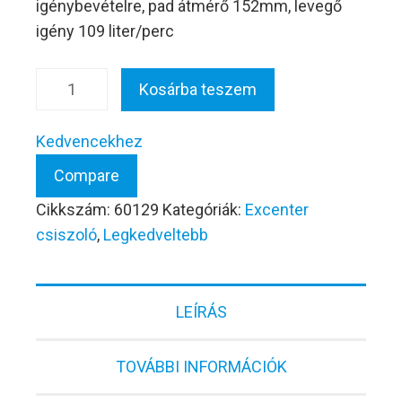
igénybevételre, pad átmérő 152mm, levegő
igény 109 liter/perc
QB-
Kosárba teszem
47602
Excenter
Kedvencekhez
csiszoló
Compare
152mm-
es
Cikkszám:
60129
Kategóriák:
Excenter
mennyiség
csiszoló
,
Legkedveltebb
LEÍRÁS
TOVÁBBI INFORMÁCIÓK