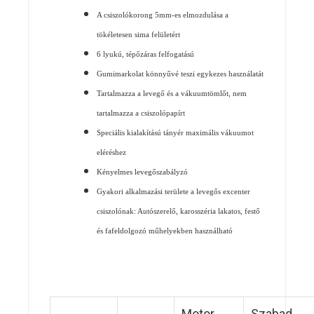
A csiszolókorong 5mm-es elmozdulása a
tökéletesen sima felületért
6 lyukú, tépőzáras felfogatású
Gumimarkolat könnyűvé teszi egykezes használatát
Tartalmazza a levegő és a vákuumtömlőt, nem
tartalmazza a csiszolópapírt
Speciális kialakítású tányér maximális vákuumot
eléréshez
Kényelmes levegőszabályzó
Gyakori alkalmazási területe a levegős excenter
csiszolónak: Autószerelő, karosszéria lakatos, festő
és fafeldolgozó műhelyekben használható
Motor
Szabad