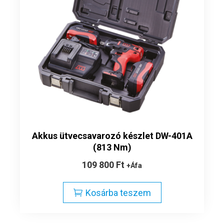
Akkus ütvecsavarozó készlet DW-401A
(813 Nm)
109 800
Ft
+Áfa
Kosárba teszem