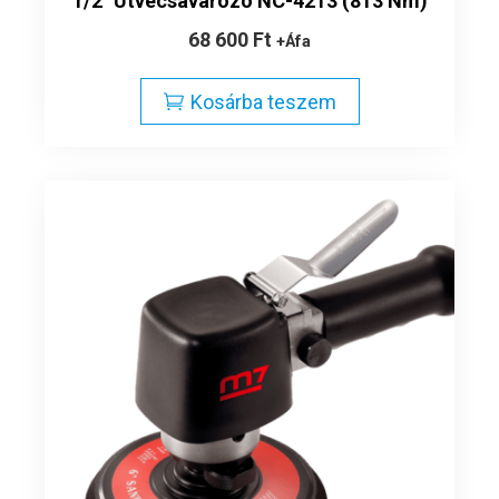
1/2″ Ütvecsavarozó NC-4213 (813 Nm)
68 600
Ft
+Áfa
Kosárba teszem