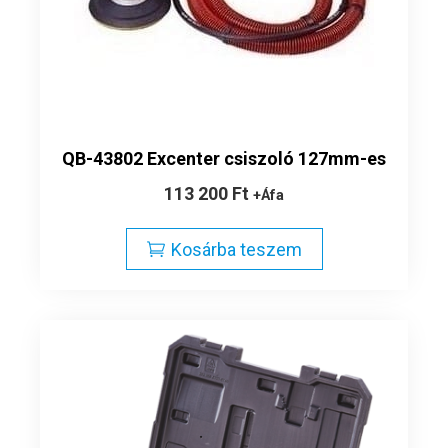
QB-43802 Excenter csiszoló 127mm-es
113 200
Ft
+Áfa
Kosárba teszem