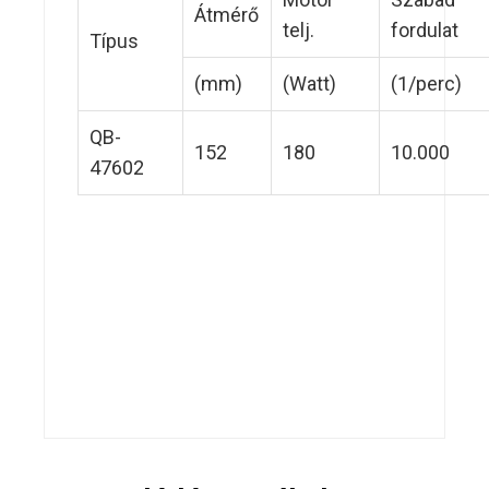
Átmérő
telj.
fordulat
Típus
(mm)
(Watt)
(1/perc)
QB-
152
180
10.000
47602