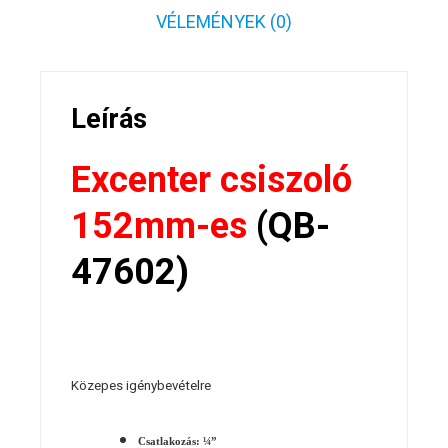
VÉLEMÉNYEK (0)
Leírás
Excenter csiszoló
152mm-es
(QB-
47602)
Közepes igénybevételre
Csatlakozás: ¼”