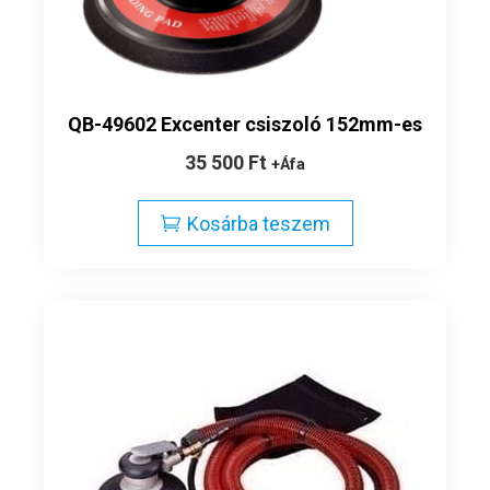
QB-49602 Excenter csiszoló 152mm-es
35 500
Ft
+Áfa
Kosárba teszem