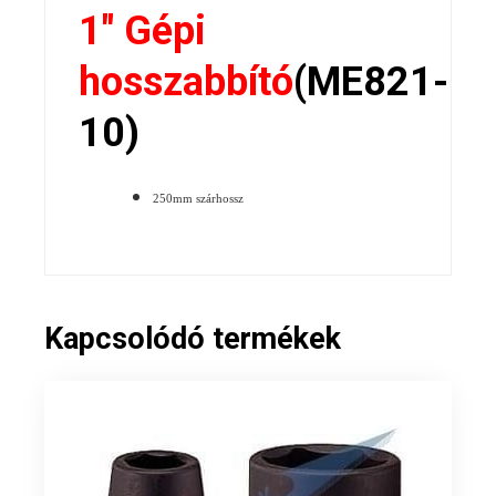
1″ Gépi
hosszabbító
(ME821-
10)
250mm szárhossz
Kapcsolódó termékek