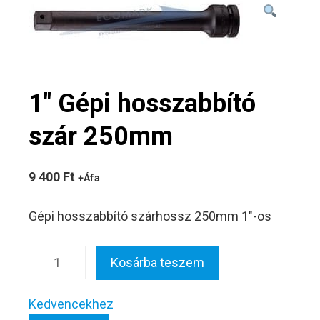
1″ Gépi hosszabbító
szár 250mm
9 400
Ft
+Áfa
Gépi hosszabbító szárhossz 250mm 1″-os
1" Gépi
Kosárba teszem
hosszabbító
szár
Kedvencekhez
250mm