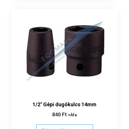
1/2″ Gépi dugókulcs 14mm
840
Ft
+Áfa