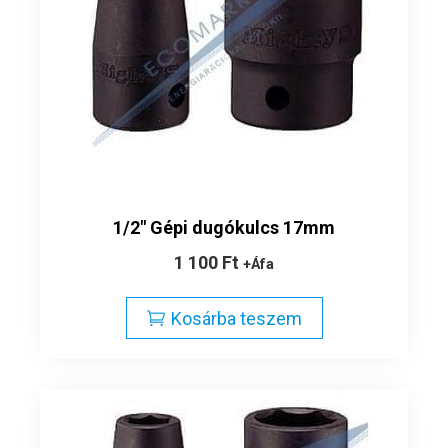
1/2″ Gépi dugókulcs 17mm
1 100
Ft
+Áfa
Kosárba teszem