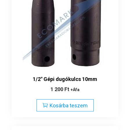
1/2″ Gépi dugókulcs 10mm
1 200
Ft
+Áfa
Kosárba teszem