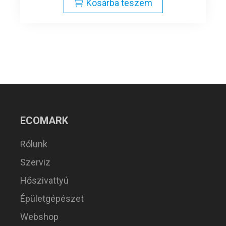
Kosárba teszem
ECOMARK
Rólunk
Szerviz
Hőszivattyú
Épületgépészet
Webshop